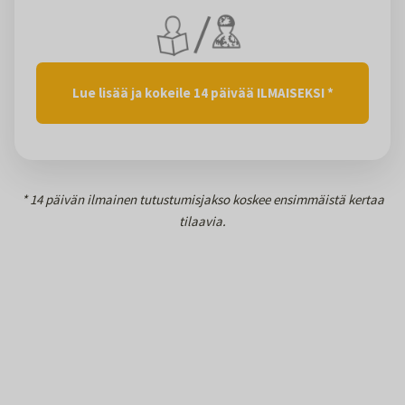
Lue lisää ja kokeile 14 päivää ILMAISEKSI *
* 14 päivän ilmainen tutustumisjakso koskee ensimmäistä kertaa
tilaavia.