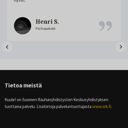
Henri S.
Perhepaketti
Slide 2 of 3.
Tietoa meistä
Kuule! on Suomen Rauhanyhdistysten Keskusyhdistyksen
tuottama palvelu. Lisätietoja palveluntuottajasta
www.srk.fi
.