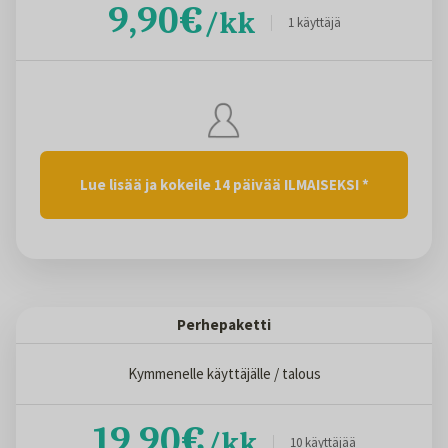
9,90€
/kk
1 käyttäjä
Lue lisää ja kokeile 14 päivää ILMAISEKSI *
Perhepaketti
Kymmenelle käyttäjälle / talous
19,90€
/kk
10 käyttäjää