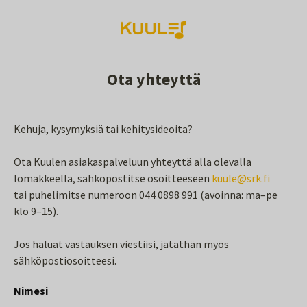
Ota yhteyttä
Kehuja, kysymyksiä tai kehitysideoita?
Ota Kuulen asiakaspalveluun yhteyttä alla olevalla
lomakkeella, sähköpostitse osoitteeseen
kuule@srk.fi
tai puhelimitse numeroon 044 0898 991 (avoinna: ma–pe
klo 9–15).
Jos haluat vastauksen viestiisi, jätäthän myös
sähköpostiosoitteesi.
Nimesi