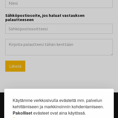
Sähköpostiosoite, jos haluat vastauksen
palautteeseen
Käytämme verkkosivulla evästeitä mm. palvelun
kehittämiseen ja markkinoinnin kohdentamiseen.
Kuule! on Suomen Rauhanyhdistysten Keskusyhdistyksen
Pakolliset
evästeet ovat aina käytössä.
tuottama palvelu. Lisätietoja palveluntuottajasta www.srk.fi.